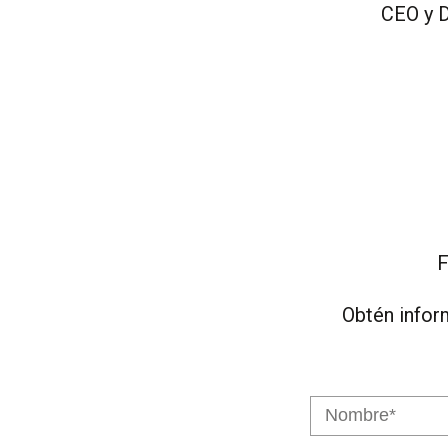
CEO y
D
F
Obtén infor