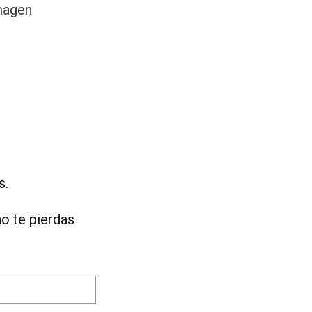
magen
s.
o te pierdas