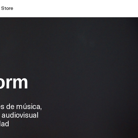
Store
orm
és de música,
 audiovisual
dad