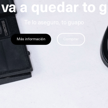
 va a quedar to 
Te lo aseguro, to guapo
Más información
Comprar