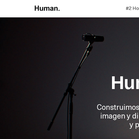
#2 H
Hu
Construimos 
imagen y di
y 