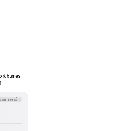
 o álbumes
g
.